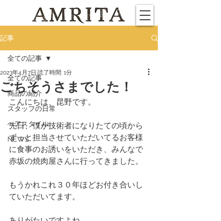
記事
全ての記事
2023年4月7日
読了時間: 1分
全ての記事
ごちそうさまでした！
商品の紹介
こんにちは、昆野です。
スタッフの日常
ヘアスタイル
先日、僕が技術者になりたての頃から
ずっと担当させていただいてるお客様
NEWS
に食事のお誘いをいただき、みんなで
赤坂の焼肉屋さんに行ってきました。
もうかれこれ３０年ほどお付き合いし
ていただいてます。
ありがたいですよね。