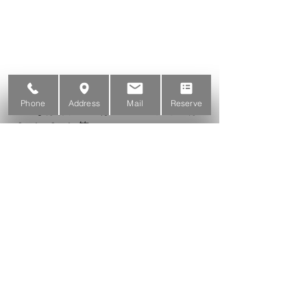
Phone
Address
Mail
Reserve
みんなはお腹いっぱい！　　僕と空は
ペロンペロン笑
とっても素敵な時間でした。
ありがとうございます。ご馳走様でし
た！