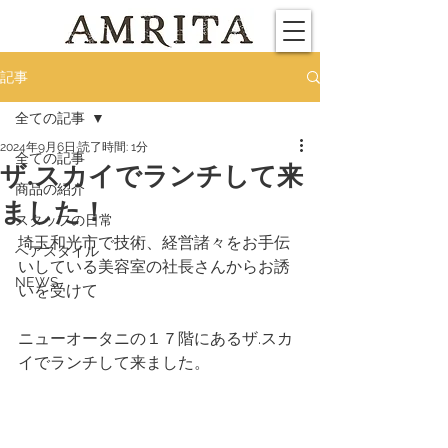
記事
全ての記事
2024年9月6日
読了時間: 1分
全ての記事
ザ.スカイでランチして来
商品の紹介
ました！
スタッフの日常
埼玉和光市で技術、経営諸々をお手伝
ヘアスタイル
いしている美容室の社長さんからお誘
NEWS
いを受けて
ニューオータニの１７階にあるザ.スカ
イでランチして来ました。