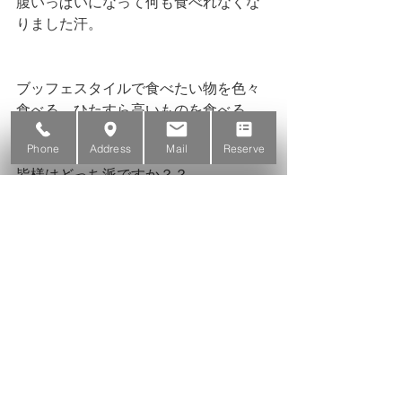
腹いっぱいになって何も食べれなくな
りました汗。
ブッフェスタイルで食べたい物を色々
食べる、ひたすら高いものを食べる
どっちがいいんですかね？
Phone
Address
Mail
Reserve
皆様はどっち派ですか？？
結論。
次からはその時の気分で決めます！