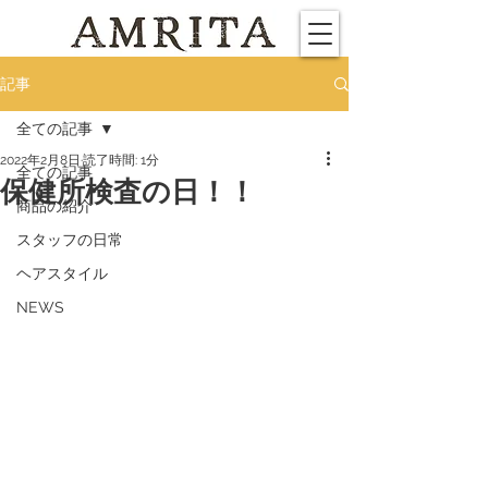
記事
全ての記事
2022年2月8日
読了時間: 1分
全ての記事
保健所検査の日！！
商品の紹介
スタッフの日常
ヘアスタイル
NEWS