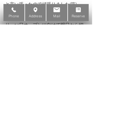
と言い張ったので頑張りました(笑)
Phone
Address
Mail
Reserve
だいぶ内装が仕上がってきたことによ
り、14日オープンに向けて明日から細
かい備品やカラー剤等材料がどんどん
搬入されて来る予定です。
独立時と違い、表参道で営業しながら
なので、色んな意味でかなりタイトで
すが、少しでも時期がある時に行っ
て、片付け等準備を進めていきたいと
思います！