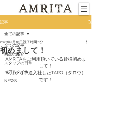
記事
全ての記事
2022年2月10日
読了時間: 1分
全ての記事
初めまして！
商品の紹介
AMRITAをご利用頂いている皆様初めま
スタッフの日常
して！
ヘアスタイル
今月から中途入社したTARO（タロウ）
です！
NEWS