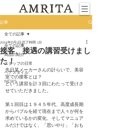
記事
全ての記事
2024年6月1日
読了時間: 1分
全ての記事
接客、接遇の講習受けまし
商品の紹介
た！
スタッフの日常
先日某メーカーさんの計らいで、美容
ヘアスタイル
室での接客とは？
NEWS
という講習を計３回にわたって受けさ
せていただきました。
第１回目は１９４５年代、高度成長期
からバブルを経て現在まで人々が何を
求めているかの変化、そしてマニュア
ルだけではなく、「思いやり」「おも