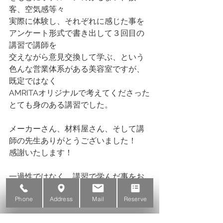
客、空気感等々
実際に体験し、それぞれに感じた事を
アンケート形式で書き出して３回目の
講習で講師を
交えながら意見交換して学ぶ、という
色んな営業体系がある美容室ですが、
既定ではなく
AMRITAオリジナルで考えてくださった
とても身のある講習でした。
メーカーさん、材料屋さん、そして講
師の先生ありがとうございました！
感謝いたします！
一過性ではなく、講習で学んだ事をお
客様に感じていただけるようにスタッ
Phone
Address
Mail
Reserve
フ全員で精進して参ります。