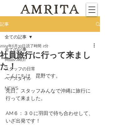
記事
全ての記事
2024年6月30日
読了時間: 2分
全ての記事
社員旅行に行って来まし
商品の紹介
た！
スタッフの日常
こんにちは　昆野です。
ヘアスタイル
NEWS
先日、スタッフみんなで沖縄に旅行に
行って来ました。
AM６：３０に羽田で待ち合わせして、
いざ出発です！