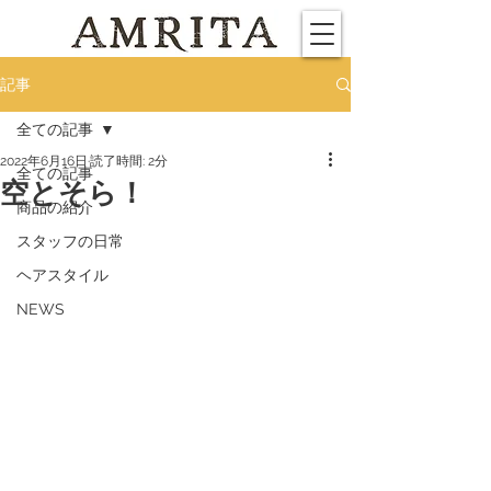
記事
全ての記事
2022年6月16日
読了時間: 2分
全ての記事
空とそら！
商品の紹介
スタッフの日常
ヘアスタイル
NEWS