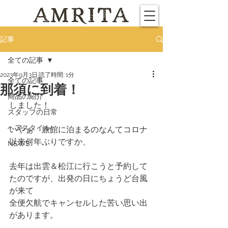
記事
全ての記事
2023年9月3日
読了時間: 1分
全ての記事
那須に到着！
商品の紹介
しました！
スタッフの日常
ヘアスタイル
いやぁ　旅館に泊まるのなんてコロナ
以来何年ぶりですか、
NEWS
去年は出雲＆松江に行こうと予約して
たのですが、出発の日にちょうど台風
が来て
全便欠航でキャンセルした苦い思い出
があります。