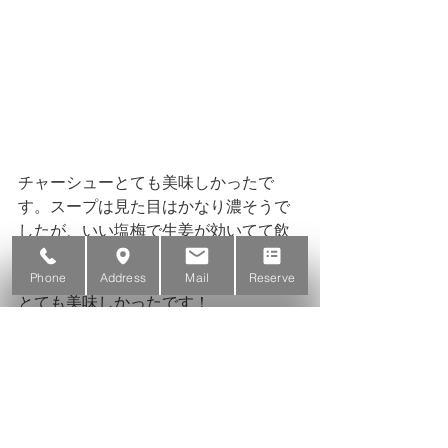
チャーシューとても美味しかったで
す。スープは見た目はかなり濃そうで
したが、いい塩梅で生姜が効いてて飲
みやすく完飲しました！
Phone
Address
Mail
Reserve
とても美味しかったです！　　
ラーメンチューバーの間でもたびたび
話題に上がりずっと気にはなってたん
ですが、決して行くことはないだろう
と思ってたオランダ軒に行けたので良
い夏休みでした！