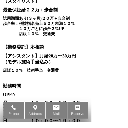
【スタイリスト】
最低保証給２２万＋歩合制
試用期間あり(３ヶ月)２０万＋歩合制
歩合率：税抜指名売上５０万未満１０%
１０万ごとに歩合２%UP
店販１０% 交通費
【業務委託】応相談
​【アシスタント】月給20万〜30万円
（モデル施術手当込み）
店販１０% 技術手当 交通費
​勤務時間
​OPEN
​月 １１：００〜１９：００
​水・木・金 １１：００〜２１：００
Phone
Address
Mail
Reserve
​土 １０：００〜２０：００
​日 １０：００〜１９：００