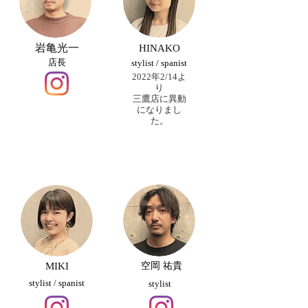
​岩亀光一
HINAKO
​店長
stylist / spanist
2022年2/14よ
り
三鷹店に異動
になりまし
た。
MIKI
​空岡 祐貴
stylist / spanist
stylist