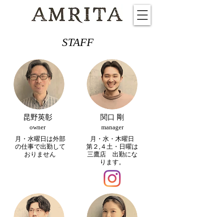
​STAFF
昆野​英彰
​関口 剛
owner
​manager
​月・水曜日は外部
月・水・木曜日
の仕事で出勤して
第２,４土・日曜は
おりません
三鷹店 出勤にな
ります。